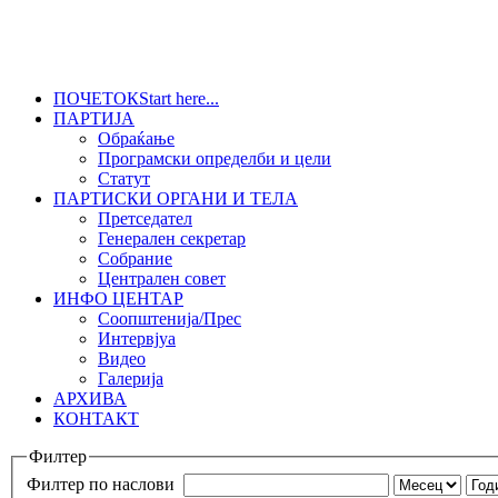
ПОЧЕТОК
Start here...
ПАРТИЈА
Обраќање
Програмски определби и цели
Статут
ПАРТИСКИ ОРГАНИ И ТЕЛА
Претседател
Генерален секретар
Собрание
Централен совет
ИНФО ЦЕНТАР
Соопштенија/Прес
Интервјуа
Видео
Галерија
АРХИВА
КОНТАКТ
Филтер
Филтер по наслови