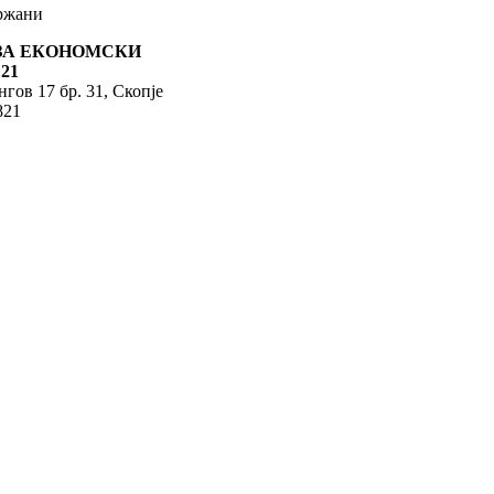
држани
ЗА ЕКОНОМСКИ
21
гов 17 бр. 31, Скопје
821