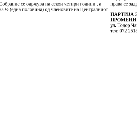
Собрание се одржува на секои четири години , а
права се за
 на ½ (една половина) од членовите на Централниот
ПАРТИЈА 
ПРОМЕНИ 
ул
.
Тодор Чан
тел: 072 251