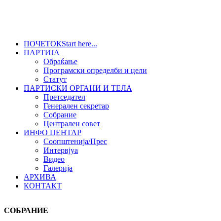
ПОЧЕТОК
Start here...
ПАРТИЈА
Обраќање
Програмски определби и цели
Статут
ПАРТИСКИ ОРГАНИ И ТЕЛА
Претседател
Генерален секретар
Собрание
Централен совет
ИНФО ЦЕНТАР
Соопштенија/Прес
Интервјуа
Видео
Галерија
АРХИВА
КОНТАКТ
СОБРАНИЕ