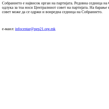
Собранието е највисок орган на партијата. Редовна седница на 
одлука за тоа носи Централниот совет на партијата. На барање
совет може да се одржи и вонредна седница на Собранието.
е-маил:
infocentar@pep21.org.mk