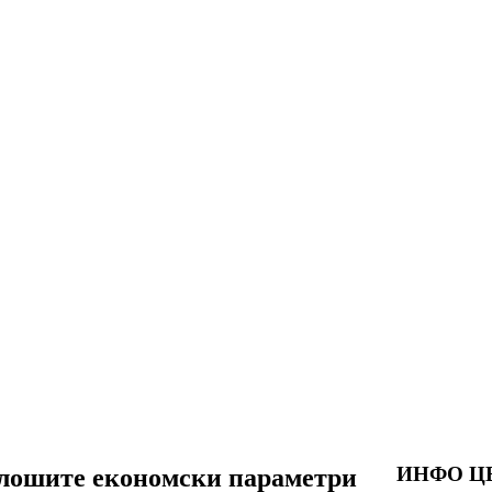
ИНФО Ц
е лошите економски параметри