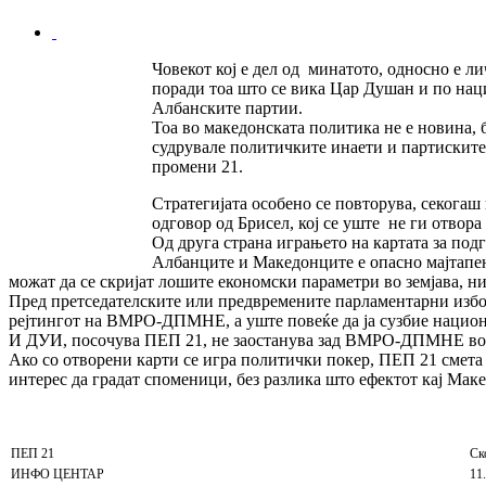
Човекот кој е дел од минатото, односно e л
поради тоа што се вика Цар Душан и по нац
Албанските партии.
Тоа во македонската политика не е новина,
судрувале политичките инаети и партиските
промени 21.
Стратегијата особено се повторува, секогаш
одговор од Брисел, кој се уште не ги отвора
Од друга страна играњето на картата за по
Албанците и Македонците е опасно мајтапењ
можат да се скријат лошите економски параметри во земјава, н
Пред претседателските или предвремените парламентарни избор
рејтингот на ВМРО-ДПМНЕ, а уште повеќе да ја сузбие нацио
И ДУИ, посочува ПЕП 21, не заостанува зад ВМРО-ДПМНЕ во 
Ако со отворени карти се игра политички покер, ПЕП 21 см
интерес да градат споменици, без разлика што ефектот кај Мак
ПЕП 21
Ск
ИНФО ЦЕНТАР
11.