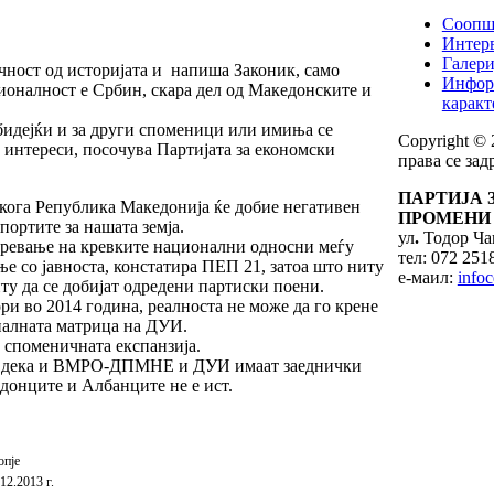
Соопш
Интерв
Галери
ичност од историјата и напиша Законик, само
Инфор
ионалност е Србин, скара дел од Македонските и
каракт
 бидејќи и за други споменици или имиња се
Copyright ©
 интереси, посочува Партијата за економски
права се за
ПАРТИЈА 
 кога Република Македонија ќе добие негативен
ПРОМЕНИ 
 портите за нашата земја.
ул
.
Тодор Чан
дгревање на кревките национални односни меѓу
тел: 072 251
е со јавноста, констатира ПЕП 21, затоа што ниту
е-маил:
info
иту да се добијат одредени партиски поени.
и во 2014 година, реалноста не може да го крене
налната матрица на ДУИ.
споменичната експанзија.
ета дека и ВМРО-ДПМНЕ и ДУИ имаат заеднички
едонците и Албанците не е ист.
опје
12.2013 г.