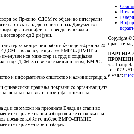
Соопш
Интерв
Галери
говори во Пржино, СДСМ го објави во интегрална
Инфор
ите партиски лидери го потпишаа. Документот
каракт
инира организацијата на преодната влада и
а договорот од 2-ри јуни.
Copyright ©
права се за
нистер за внатрешни работи ќе биде избран на 20-
на СДСМ, а во консултација со ВМРО-ДПМНЕ и
ПАРТИЈА 
 именуван нов министер за труд и социјална
ПРОМЕНИ 
ложен од СДСМ. За овие две министерства, ВМРО-
ул
.
Тодор Чан
тел: 072 251
е-маил:
info
лство и информатичко општество и администрација.
ли финансиски прашања поврзани со организацијата
е останат на својата позиција во текот на
а да и овозможи на преодната Влада да стапи во
емените парламентарни избори кои ќе се одржат на
д нов премиер кој ќе го избере ВМРО-ДПМНЕ.
ремените парламентарни избори.