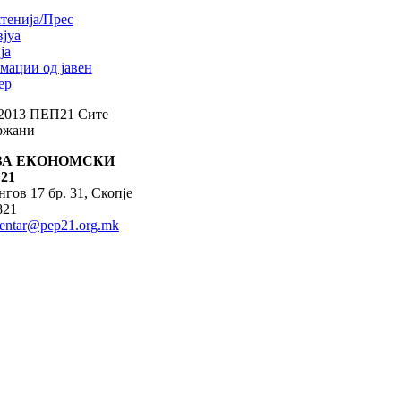
тенија/Прес
јуа
ја
мации од јавен
ер
 2013 ПЕП21 Сите
држани
ЗА ЕКОНОМСКИ
21
гов 17 бр. 31, Скопје
821
centar@pep21.org.mk