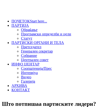
ПОЧЕТОК
Start here...
ПАРТИЈА
Обраќање
Програмски определби и цели
Статут
ПАРТИСКИ ОРГАНИ И ТЕЛА
Претседател
Генерален секретар
Собрание
Централен совет
ИНФО ЦЕНТАР
Соопштенија/Прес
Интервјуа
Видео
Галерија
АРХИВА
КОНТАКТ
Што потпишаа партиските лидери?