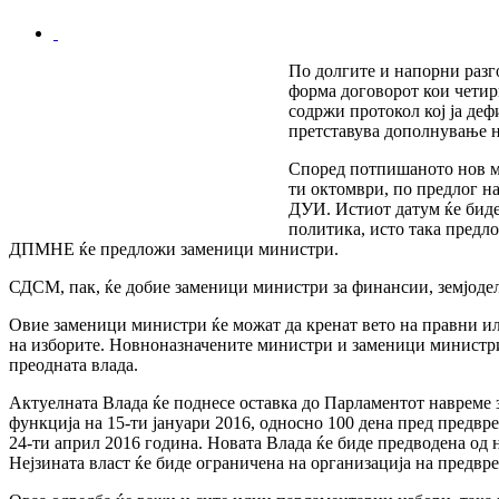
По долгите и напорни раз
форма договорот кои четир
содржи протокол кој ја деф
претставува дополнување н
Според потпишаното нов ми
ти октомври, по предлог 
ДУИ. Истиот датум ќе биде
политика, исто така пред
ДПМНЕ ќе предложи заменици министри.
СДСМ, пак, ќе добие заменици министри за финансии, земјоде
Овие заменици министри ќе можат да кренат вето на правни и
на изборите. Новноназначените министри и заменици министри ќ
преодната влада.
Актуелната Влада ќе поднесе оставка до Парламентот навреме з
функција на 15-ти јануари 2016, односно 100 дена пред предвр
24-ти април 2016 година. Новата Влада ќе биде предводена о
Нејзината власт ќе биде ограничена на организација на предв