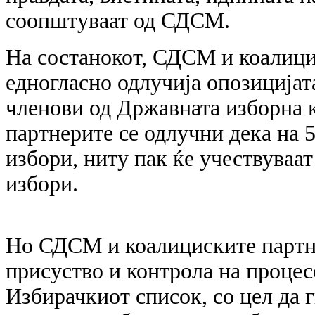
соопштуваат од СДСМ.
На состанокот, СДСМ и коалици
едногласно одлучија опозицијата
членови од Државната изборна 
партнерите се одлучни дека на 
избори, ниту пак ќе учествуваат
избори.
Но СДСМ и коалициските партне
присуство и контрола на процес
Избирачкиот список, со цел да 