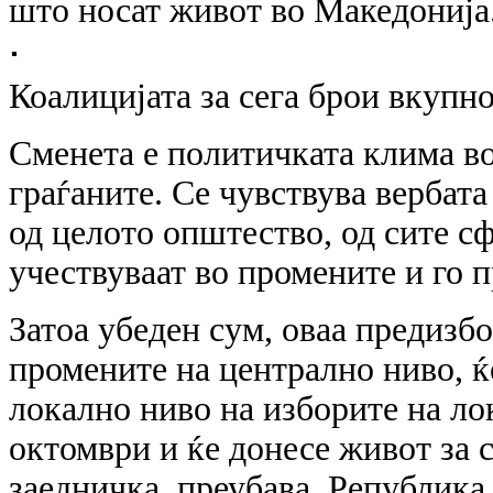
што носат живот во Македонија
Коалицијата за сега брои вкупн
Сменета е политичката клима во
граѓаните. Се чувствува вербата
од целото општество, од сите сф
учествуваат во промените и го п
Затоа убеден сум, оваа предизбо
промените на централно ниво, ќ
локално ниво на изборите на ло
октомври и ќе донесе живот за 
заедничка, преубава, Република