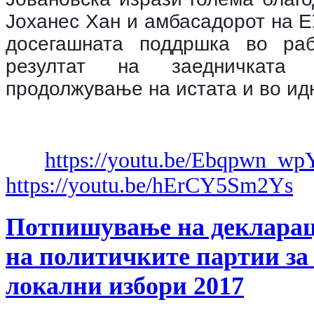
Јоханес Хан и амбасадорот на 
досегашната поддршка во ра
резултат на заедничката
продолжување на истата и во ид
https://youtu.be/Ebqpwn_wp
https://youtu.be/hErCY5Sm2Ys
Потпишување на декларац
на политичките партии за
локални избори 2017