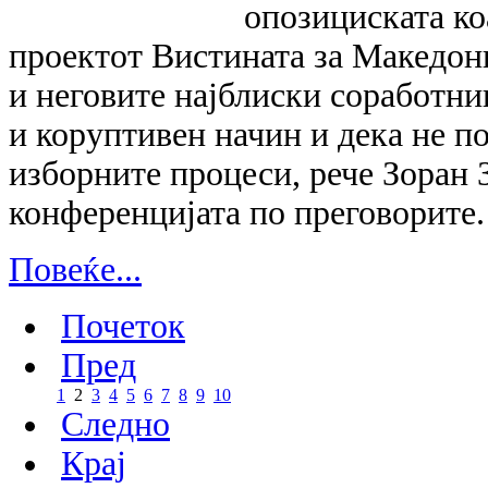
опозициската ко
проектот Вистината за Македони
и неговите најблиски соработни
и коруптивен начин и дека не по
изборните процеси, рече Зоран 
конференцијата по преговорите.
Повеќе...
Почеток
Пред
1
2
3
4
5
6
7
8
9
10
Следно
Крај