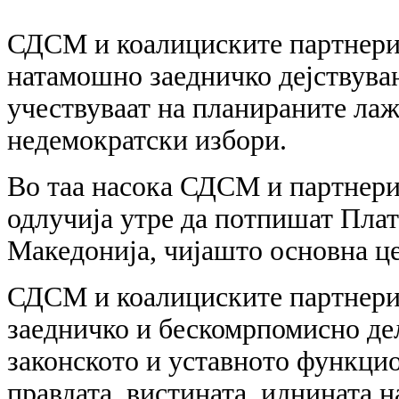
СДСМ и коалициските партнери 
натамошно заедничко дејствувањ
учествуваат на планираните лаж
недемократски избори.
Во таа насока СДСМ и партнери
одлучија утре да потпишат Пла
Македонија, чијашто основна це
СДСМ и коалициските партнери 
заедничко и бескомрпомисно де
законското и уставното функци
правдата, вистината, иднината 