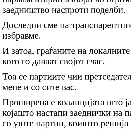
заедништво наспроти поделби.
Доследни сме на транспарентнио
избравме.
И затоа, граѓаните на локалните
кого го даваат својот глас.
Тоа се партиите чии претседател
мене и со сите вас.
Проширена е коалицијата што 
којашто настапи заеднички на 
со уште партии, коишто решија