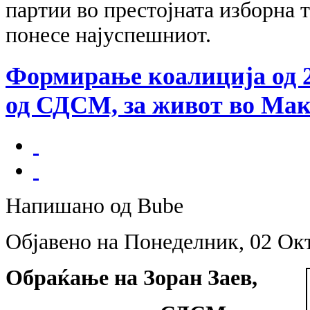
партии во престојната изборна тр
понесе најуспешниот.
Формирање коалиција од 2
од СДСМ, за живот во Маке
Напишано од Bube
Објавено на Понеделник, 02 Ок
Обраќање на
Зоран Заев,