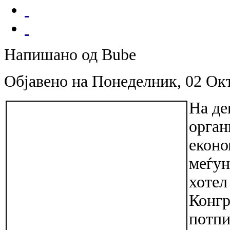
Напишано од Bube
Објавено на Понеделник, 02 Ок
На де
орган
еконо
меѓун
хотел
Конгр
потпи