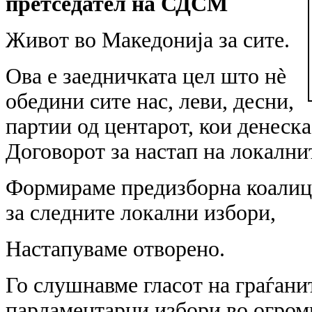
претседател на СДСМ
Живот во Македонија за сите.
Ова е заедничката цел што нè
обедини сите нас, леви, десни,
партии од центарот, кои денеск
Договорот за настап на локални
Формираме предизборна коалиц
за следните локални избори,
Настапуваме отворено.
Го слушнавме гласот на граѓани
парламентарни избори во огром